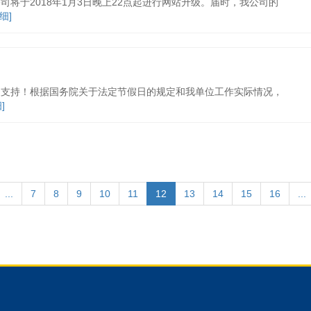
将于2018年1月3日晚上22点起进行网站升级。届时，我公司的
细]
力支持！根据国务院关于法定节假日的规定和我单位工作实际情况，
]
...
7
8
9
10
11
12
13
14
15
16
...